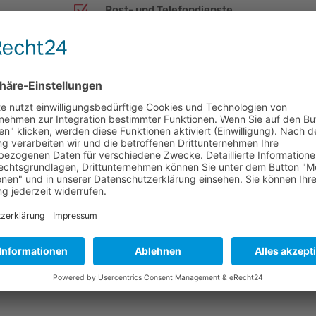
Z
Post- und Telefondienste
Z
Veranstaltungs- und Ordnungsdienste
Professionelle Diagnose
 Tag und
Kompetent und routiniert helfen wir Ihnen
der Lösung Ihres Problems.
JETZT KONTAKT AUFNEHMEN