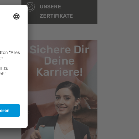
UNSERE
ZERTIFIKATE
Sichere Dir
Deine
 bei
Karriere!