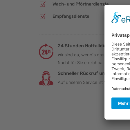
Z
Wach- und Pförtnerdienste
Z
Empfangsdienste
24 Stunden Notfalldienst
Wir sind da, wenn´s drauf ankommt!
Nacht für Sie erreichbar.
Schneller Rückruf und Antwort
Auf unseren Service ist Verlass.